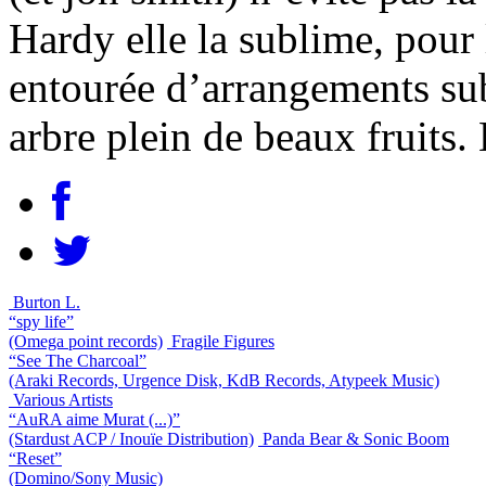
Hardy elle la sublime, pour 
entourée d’arrangements sub
arbre plein de beaux fruits.
Burton L.
“spy life”
(Omega point records)
Fragile Figures
“See The Charcoal”
(Araki Records, Urgence Disk, KdB Records, Atypeek Music)
Various Artists
“AuRA aime Murat (...)”
(Stardust ACP / Inouïe Distribution)
Panda Bear & Sonic Boom
“Reset”
(Domino/Sony Music)