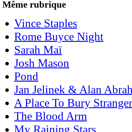
Même rubrique
Vince Staples
Rome Buyce Night
Sarah Maï
Josh Mason
Pond
Jan Jelinek & Alan Abra
A Place To Bury Strange
The Blood Arm
My Raining Stars