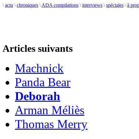
\
actu
\
chroniques
\
ADA compilations
\
interviews
\
spéciales
\
à pro
Articles suivants
Machnick
Panda Bear
Deborah
Arman Méliès
Thomas Merry