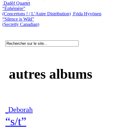
Dadèf Quartet
“Éphémère”
(Concertons ! / L’Autre Distribution)
Frida Hyvönen
“Silence is Wild”
(Secretly Canadian)
autres albums
Deborah
“s/t”