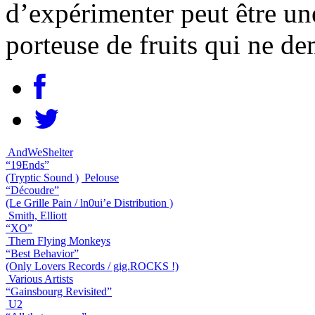
d’expérimenter peut être un
porteuse de fruits qui ne de
AndWeShelter
“19Ends”
(Tryptic Sound )
Pelouse
“Découdre”
(Le Grille Pain / ln0ui’e Distribution )
Smith, Elliott
“XO”
Them Flying Monkeys
“Best Behavior”
(Only Lovers Records / gig.ROCKS !)
Various Artists
“Gainsbourg Revisited”
U2