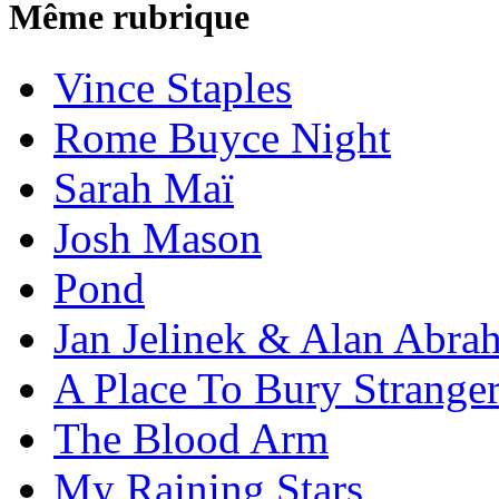
Même rubrique
Vince Staples
Rome Buyce Night
Sarah Maï
Josh Mason
Pond
Jan Jelinek & Alan Abra
A Place To Bury Strange
The Blood Arm
My Raining Stars