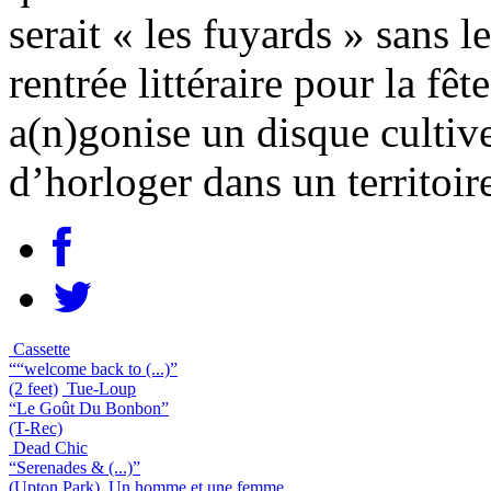
serait « les fuyards » sans l
rentrée littéraire pour la fêt
a(n)gonise un disque cultiv
d’horloger dans un territoire
Cassette
““welcome back to (...)”
(2 feet)
Tue-Loup
“Le Goût Du Bonbon”
(T-Rec)
Dead Chic
“Serenades & (...)”
(Upton Park)
Un homme et une femme