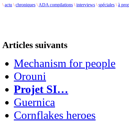
\
actu
\
chroniques
\
ADA compilations
\
interviews
\
spéciales
\
à pro
Articles suivants
Mechanism for people
Orouni
Projet SI…
Guernica
Cornflakes heroes