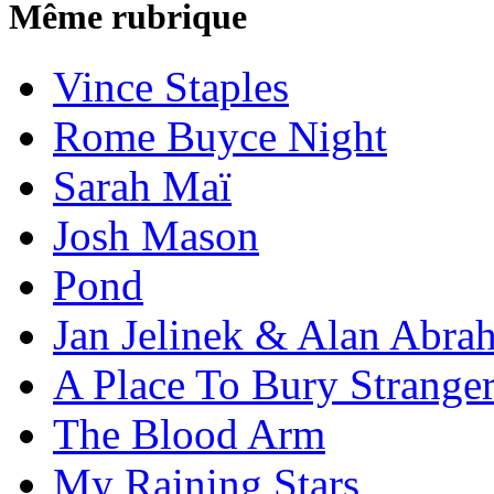
Même rubrique
Vince Staples
Rome Buyce Night
Sarah Maï
Josh Mason
Pond
Jan Jelinek & Alan Abra
A Place To Bury Strange
The Blood Arm
My Raining Stars