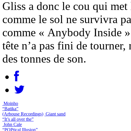
Gliss a donc le cou qui met l
comme le sol ne survivra pas
comme « Anybody Inside » e
tête n’a pas fini de tourne
des tonnes de son.
Moinho
“Batika”
(Arbouse Recordings)
Giant sand
“It’s all over the”
John Cale
“POPtical Illusion”