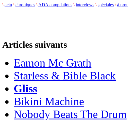
\
actu
\
chroniques
\
ADA compilations
\
interviews
\
spéciales
\
à pro
Articles suivants
Eamon Mc Grath
Starless & Bible Black
Gliss
Bikini Machine
Nobody Beats The Drum