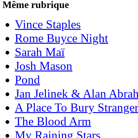
Même rubrique
Vince Staples
Rome Buyce Night
Sarah Maï
Josh Mason
Pond
Jan Jelinek & Alan Abra
A Place To Bury Strange
The Blood Arm
My Raining Stars