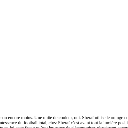
son encore moins. Une unité de couleur, oui. Sheraf utilise le orange c
intessence du football total, chez Sheraf c’est avant tout la lumière posi
rte en lui cette façon qu’ont les astres de s’économiser, réussissant enco