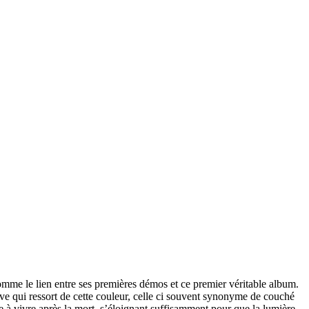
omme le lien entre ses premières démos et ce premier véritable album.
tive qui ressort de cette couleur, celle ci souvent synonyme de couché
re à vivre après la mort, s’éloignant suffisamment pour que la lumière