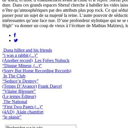
dure. Dans ces grands espaces Sheraf cherche à habiller les vides laiss
n’être qu’atmosphériques par des attributs plus pop rock. Ce qui séduit
passer pour un sujet de sa majesté la reine. L’autre pouvoir de séduct
intéressantes qu’une face nue. D’une profondeur stylistique qui ne se 
High" va donner un coup de vieux à l’écriture de Mathias Malzieu), l
Dana hilliot and his friends
“i was a rabbit (...)”
(Another record)
Les Fréres Nubuck
“Disque Mineur, (...)”
(Sorry But Home Recording Records)
In The Club
“Seduce’n Destroy”
(Temps D’Avance)
Frank Darcel
“Vilaine Blessure”
(Le temps Éditeur)
The National
“First Two Pages (...)”
(4AD)
Alain chamfort
“le plaisir”