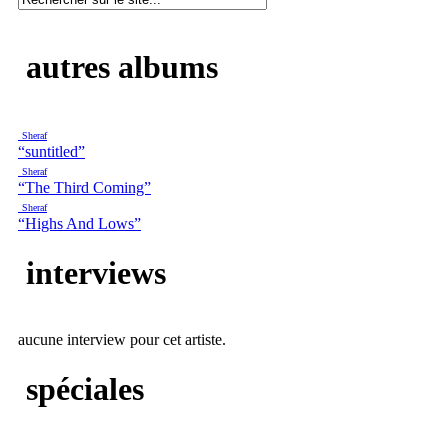
autres albums
Sheraf
“suntitled”
Sheraf
“The Third Coming”
Sheraf
“Highs And Lows”
interviews
aucune interview pour cet artiste.
spéciales