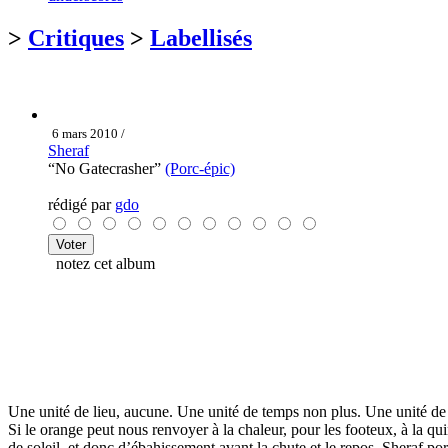
>
Critiques
>
Labellisés
6 mars 2010 /
Sheraf
“No Gatecrasher”
(Porc-épic)
rédigé par
gdo
notez cet album
Une unité de lieu, aucune. Une unité de temps non plus. Une unité de 
Si le orange peut nous renvoyer à la chaleur, pour les footeux, à la qu
de soleil, et donc d’ébahissement avant la chute et le repos. Sheraf po