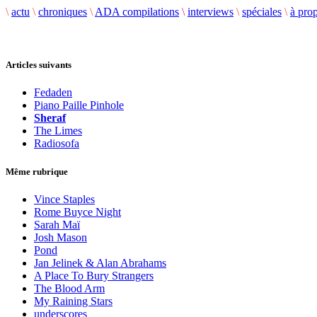
\
actu
\
chroniques
\
ADA compilations
\
interviews
\
spéciales
\
à pro
Articles suivants
Fedaden
Piano Paille Pinhole
Sheraf
The Limes
Radiosofa
Même rubrique
Vince Staples
Rome Buyce Night
Sarah Maï
Josh Mason
Pond
Jan Jelinek & Alan Abrahams
A Place To Bury Strangers
The Blood Arm
My Raining Stars
underscores