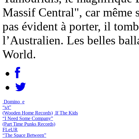
Massif Central", car même s
pas évident à porter, il tom
l’Australien. Les belles bal
World.
Domino_e
“s/t”
(Wooden Home Records)
If The Kids
“I Need Some Company”
(Part Time Punks Records)
FLeUR
“The Space Between”