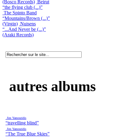
(Bosco Records)
Beirut
“the flying club (...)”
The Spinto Band
“Mountains/Brown (...)”
(Virgin)
Nuisens
“...And Never be (...)”
(Araki Records)
autres albums
Jim Yamouridis
“travelling blind”
Jim Yamouridis
“The True Blue Skies”