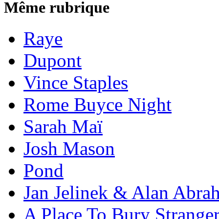
Même rubrique
Raye
Dupont
Vince Staples
Rome Buyce Night
Sarah Maï
Josh Mason
Pond
Jan Jelinek & Alan Abra
A Place To Bury Strange