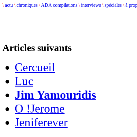
\
actu
\
chroniques
\
ADA compilations
\
interviews
\
spéciales
\
à pro
Articles suivants
Cercueil
Luc
Jim Yamouridis
O !Jerome
Jeniferever