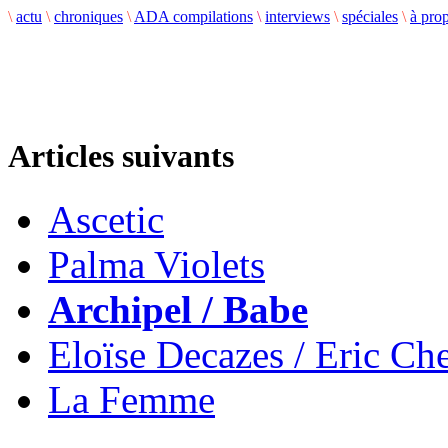
\
actu
\
chroniques
\
ADA compilations
\
interviews
\
spéciales
\
à pro
Articles suivants
Ascetic
Palma Violets
Archipel / Babe
Eloïse Decazes / Eric Ch
La Femme