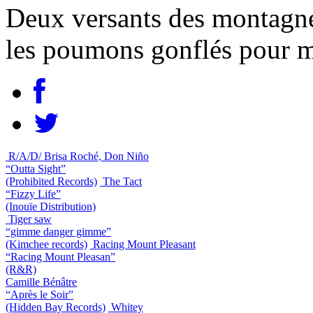
Deux versants des montagne
les poumons gonflés pour mi
R/A/D/ Brisa Roché, Don Niño
“Outta Sight”
(Prohibited Records)
The Tact
“Fizzy Life”
(Inouïe Distribution)
Tiger saw
“gimme danger gimme”
(Kimchee records)
Racing Mount Pleasant
“Racing Mount Pleasan”
(R&R)
Camille Bénâtre
“Après le Soir”
(Hidden Bay Records)
Whitey