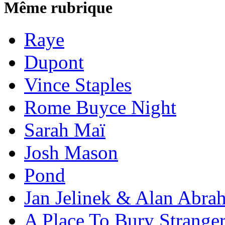
Même rubrique
Raye
Dupont
Vince Staples
Rome Buyce Night
Sarah Maï
Josh Mason
Pond
Jan Jelinek & Alan Abra
A Place To Bury Strange