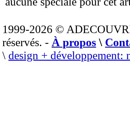
aucune spéciale pour cet art
1999-2026 © ADECOUVR
réservés. -
À propos
\
Cont
\
design + développement: 