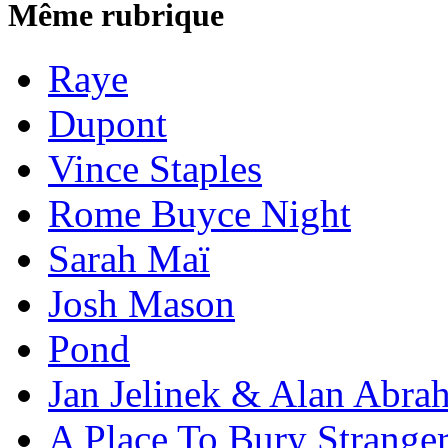
Même rubrique
Raye
Dupont
Vince Staples
Rome Buyce Night
Sarah Maï
Josh Mason
Pond
Jan Jelinek & Alan Abra
A Place To Bury Strange