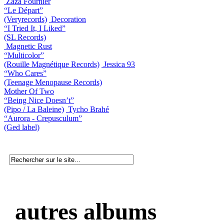
Zaza Fournier
“Le Départ”
(Veryrecords)
Decoration
“I Tried It, I Liked”
(SL Records)
Magnetic Rust
“Multicolor”
(Rouille Magnétique Records)
Jessica 93
“Who Cares”
(Teenage Menopause Records)
Mother Of Two
“Being Nice Doesn’t”
(Pipo / La Baleine)
Tycho Brahé
“Aurora - Crepusculum”
(Ged label)
autres albums