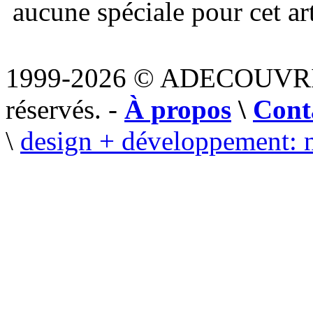
aucune spéciale pour cet art
1999-2026 © ADECOUVR
réservés. -
À propos
\
Cont
\
design + développement: 