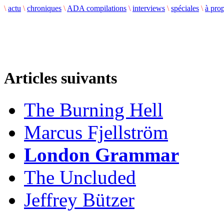
\
actu
\
chroniques
\
ADA compilations
\
interviews
\
spéciales
\
à pro
Articles suivants
The Burning Hell
Marcus Fjellström
London Grammar
The Uncluded
Jeffrey Bützer