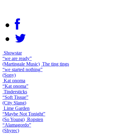
Showstar
“we are ready”
(Martingale Music)
The ting tings
“we started nothing”
(Sony)
Kat onoma
“Kat onoma”
Tindersticks
“Soft Tissue”
(City Slang)
Lime Garden
“Maybe Not Tonight”
(So Young)
Ropsten
“Alamagordo”
(Shyrec)