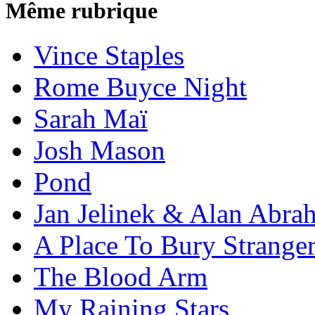
Même rubrique
Vince Staples
Rome Buyce Night
Sarah Maï
Josh Mason
Pond
Jan Jelinek & Alan Abra
A Place To Bury Strange
The Blood Arm
My Raining Stars