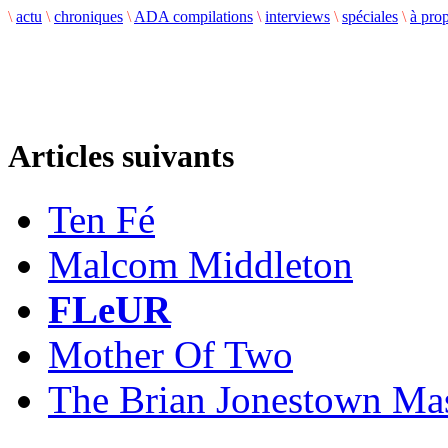
\
actu
\
chroniques
\
ADA compilations
\
interviews
\
spéciales
\
à pro
Articles suivants
Ten Fé
Malcom Middleton
FLeUR
Mother Of Two
The Brian Jonestown Ma