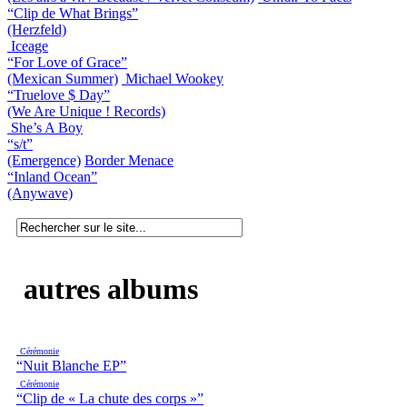
“Clip de What Brings”
(Herzfeld)
Iceage
“For Love of Grace”
(Mexican Summer)
Michael Wookey
“Truelove $ Day”
(We Are Unique ! Records)
She’s A Boy
“s/t”
(Emergence)
Border Menace
“Inland Ocean”
(Anywave)
autres albums
Cérémonie
“Nuit Blanche EP”
Cérémonie
“Clip de « La chute des corps »”