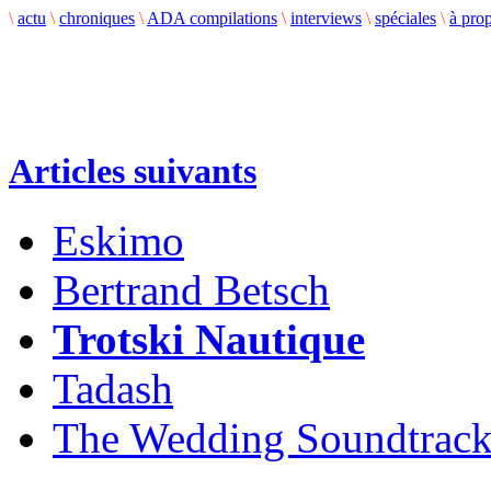
\
actu
\
chroniques
\
ADA compilations
\
interviews
\
spéciales
\
à pro
Articles suivants
Eskimo
Bertrand Betsch
Trotski Nautique
Tadash
The Wedding Soundtrac