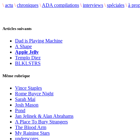
\
actu
\
chroniques
\
ADA compilations
\
interviews
\
spéciales
\
à pro
Articles suivants
Dad is Playing Machine
A Shape
Apple Jelly
Templo Diez
BLKLSTRS
Même rubrique
Vince Staples
Rome Buyce Night
Sarah Maï
Josh Mason
Pond
Jan Jelinek & Alan Abrahams
A Place To Bury Strangers
The Blood Arm
My Raining Stars
underscores