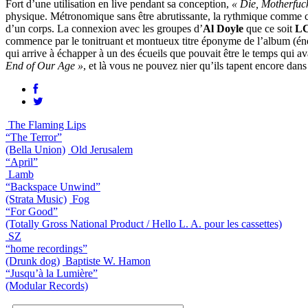
Fort d’une utilisation en live pendant sa conception,
« Die, Motherfuck
physique. Métronomique sans être abrutissante, la rythmique comme 
d’un corps. La connexion avec les groupes d’
Al Doyle
que ce soit
LC
commence par le tonitruant et montueux titre éponyme de l’album (éner
qui arrive à échapper à un des écueils que pouvait être le temps qui a
End of Our Age »
, et là vous ne pouvez nier qu’ils tapent encore dans 
The Flaming Lips
“The Terror”
(Bella Union)
Old Jerusalem
“April”
Lamb
“Backspace Unwind”
(Strata Music)
Fog
“For Good”
(Totally Gross National Product / Hello L. A. pour les cassettes)
SZ
“home recordings”
(Drunk dog)
Baptiste W. Hamon
“Jusqu’à la Lumière”
(Modular Records)