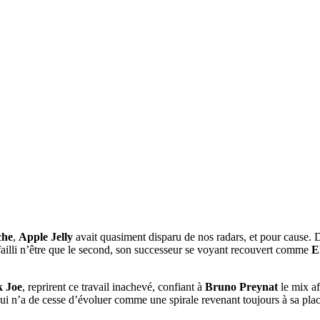
che
,
Apple Jelly
avait quasiment disparu de nos radars, et pour cause. 
 failli n’être que le second, son successeur se voyant recouvert comme
E
k Joe
, reprirent ce travail inachevé, confiant à
Bruno Preynat
le mix af
n lui n’a de cesse d’évoluer comme une spirale revenant toujours à sa pla