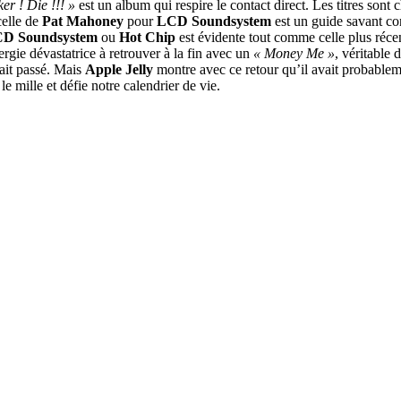
er ! Die !!! »
est un album qui respire le contact direct. Les titres son
celle de
Pat Mahoney
pour
LCD Soundsystem
est un guide savant con
D Soundsystem
ou
Hot Chip
est évidente tout comme celle plus ré
gie dévastatrice à retrouver à la fin avec un
« Money Me »
, véritable
vait passé. Mais
Apple Jelly
montre avec ce retour qu’il avait probablem
le mille et défie notre calendrier de vie.