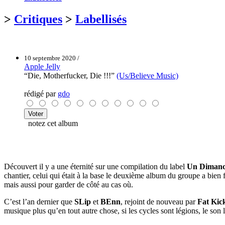
>
Critiques
>
Labellisés
10 septembre 2020 /
Apple Jelly
“Die, Motherfucker, Die !!!”
(Us/Believe Music)
rédigé par
gdo
notez cet album
Découvert il y a une éternité sur une compilation du label
Un Diman
chantier, celui qui était à la base le deuxième album du groupe a bien
mais aussi pour garder de côté au cas où.
C’est l’an dernier que
SLip
et
BEnn
, rejoint de nouveau par
Fat Kic
musique plus qu’en tout autre chose, si les cycles sont légions, le so