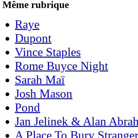
Même rubrique
Raye
Dupont
Vince Staples
Rome Buyce Night
Sarah Maï
Josh Mason
Pond
Jan Jelinek & Alan Abra
A Place To Bury Strange