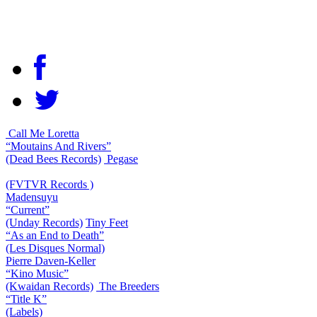
Call Me Loretta
“Moutains And Rivers”
(Dead Bees Records)
Pegase
(FVTVR Records )
Madensuyu
“Current”
(Unday Records)
Tiny Feet
“As an End to Death”
(Les Disques Normal)
Pierre Daven-Keller
“Kino Music”
(Kwaidan Records)
The Breeders
“Title K”
(Labels)