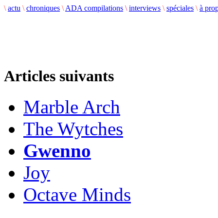
\
actu
\
chroniques
\
ADA compilations
\
interviews
\
spéciales
\
à pro
Articles suivants
Marble Arch
The Wytches
Gwenno
Joy
Octave Minds