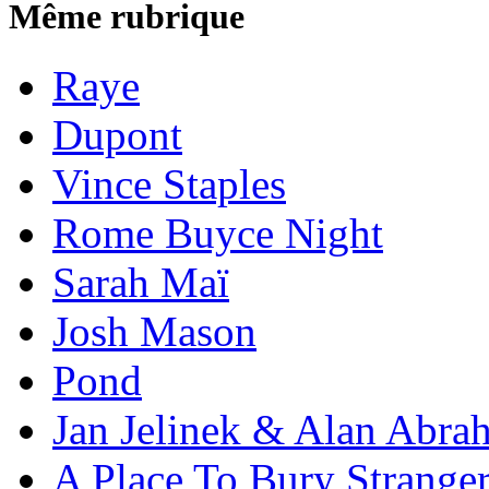
Même rubrique
Raye
Dupont
Vince Staples
Rome Buyce Night
Sarah Maï
Josh Mason
Pond
Jan Jelinek & Alan Abra
A Place To Bury Strange