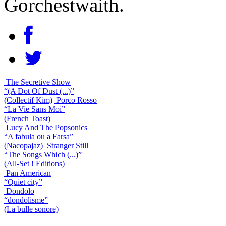
Gorchestwaith.
The Secretive Show
“(A Dot Of Dust (...)”
(Collectif Kim)
Porco Rosso
“La Vie Sans Moi”
(French Toast)
Lucy And The Popsonics
“A fabula ou a Farsa”
(Nacopajaz)
Stranger Still
“The Songs Which (...)”
(All-Set ! Editions)
Pan American
“Quiet city”
Dondolo
“dondolisme”
(La bulle sonore)