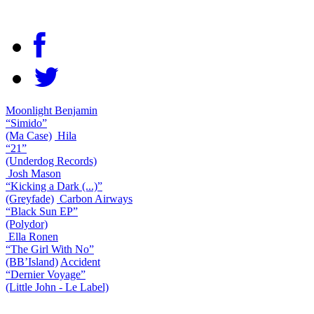
Moonlight Benjamin
“Simido”
(Ma Case)
Hila
“21”
(Underdog Records)
Josh Mason
“Kicking a Dark (...)”
(Greyfade)
Carbon Airways
“Black Sun EP”
(Polydor)
Ella Ronen
“The Girl With No”
(BB’Island)
Accident
“Dernier Voyage”
(Little John - Le Label)