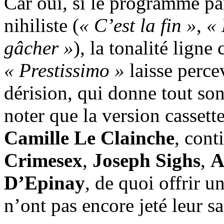
Car oui, si le programme pa
nihiliste (
« C’est la fin »
,
« 
gâcher »
), la tonalité ligne
« Prestissimo »
laisse perce
dérision, qui donne tout son
noter que la version cassett
Camille Le Clainche
, cont
Crimesex
,
Joseph Sighs
,
A
D’Epinay
, de quoi offrir u
n’ont pas encore jeté leur sa