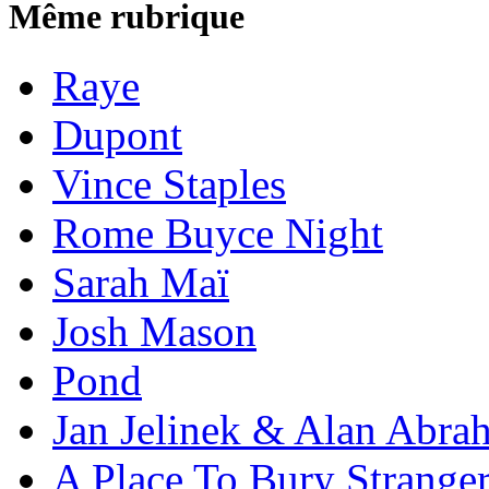
Même rubrique
Raye
Dupont
Vince Staples
Rome Buyce Night
Sarah Maï
Josh Mason
Pond
Jan Jelinek & Alan Abra
A Place To Bury Strange