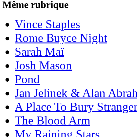
Même rubrique
Vince Staples
Rome Buyce Night
Sarah Maï
Josh Mason
Pond
Jan Jelinek & Alan Abra
A Place To Bury Strange
The Blood Arm
My Raining Stars