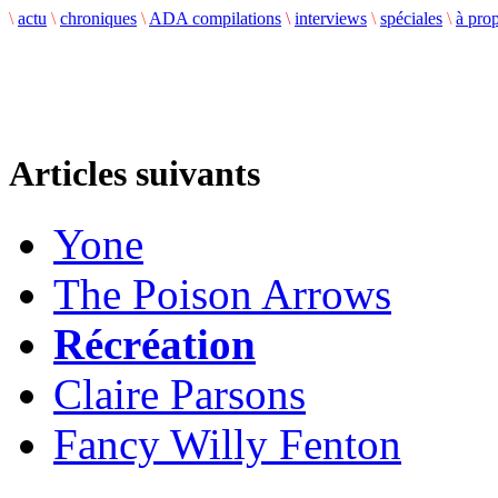
\
actu
\
chroniques
\
ADA compilations
\
interviews
\
spéciales
\
à pro
Articles suivants
Yone
The Poison Arrows
Récréation
Claire Parsons
Fancy Willy Fenton