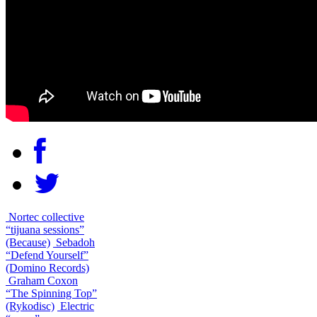
Nortec collective
“tijuana sessions”
(Because)
Sebadoh
“Defend Yourself”
(Domino Records)
Graham Coxon
“The Spinning Top”
(Rykodisc)
Electric