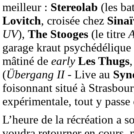
meilleur :
Stereolab
(les ba
Lovitch
, croisée chez
Sinaï
UV
),
The Stooges
(le titre
A
garage kraut psychédélique 
mâtiné de
early
Les Thugs
(
Übergang II
- Live au
Synd
foisonnant situé à Strasbo
expérimentale, tout y passe e
L’heure de la récréation a 
voudra retourner en cours, 