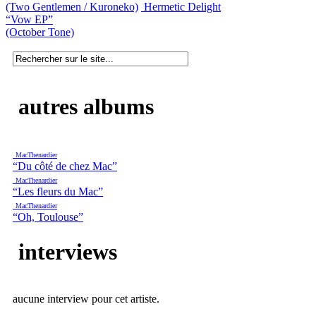
(Two Gentlemen / Kuroneko)
Hermetic Delight
“Vow EP”
(October Tone)
autres albums
MacThenardier
“Du côté de chez Mac”
MacThenardier
“Les fleurs du Mac”
MacThenardier
“Oh, Toulouse”
interviews
aucune interview pour cet artiste.