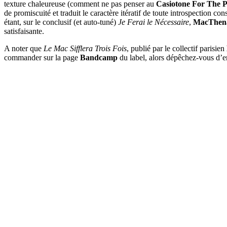
texture chaleureuse (comment ne pas penser au
Casiotone For The P
de promiscuité et traduit le caractère itératif de toute introspection c
étant, sur le conclusif (et auto-tuné)
Je Ferai le Nécessaire
,
MacThena
satisfaisante.
A noter que
Le Mac Sifflera Trois Fois
, publié par le collectif parisien
commander sur la page
Bandcamp
du label, alors dépêchez-vous d’en 