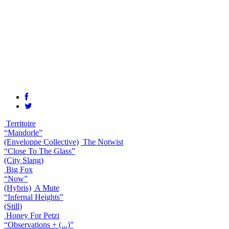
Territoire
“Mandorle”
(Enveloppe Collective)
The Notwist
“Close To The Glass”
(City Slang)
Big Fox
“Now”
(Hybris)
A Mute
“Infernal Heights”
(Still)
Honey For Petzi
“Observations + (...)”