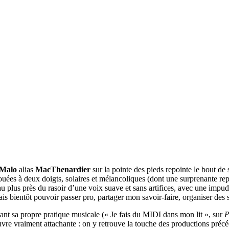
Malo
alias
MacThenardier
sur la pointe des pieds repointe le bout d
ouées à deux doigts, solaires et mélancoliques (dont une surprenante re
au plus près du rasoir d’une voix suave et sans artifices, avec une imp
is bientôt pouvoir passer pro, partager mon savoir-faire, organiser des 
nant sa propre pratique musicale (« Je fais du MIDI dans mon lit », sur
P
œuvre vraiment attachante : on y retrouve la touche des productions préc