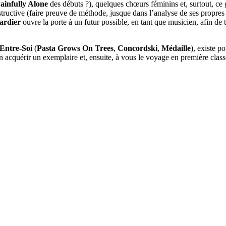
ainfully Alone
des débuts ?), quelques chœurs féminins et, surtout, ce g
onstructive (faire preuve de méthode, jusque dans l’analyse de ses propres
rdier
ouvre la porte à un futur possible, en tant que musicien, afin de
Entre-Soi
(
Pasta Grows On Trees
,
Concordski
,
Médaille
), existe p
acquérir un exemplaire et, ensuite, à vous le voyage en première classe 