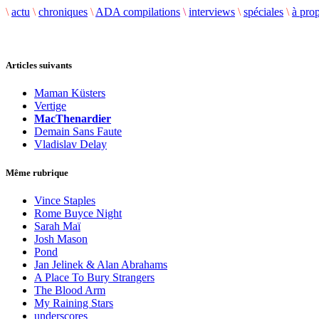
\
actu
\
chroniques
\
ADA compilations
\
interviews
\
spéciales
\
à pro
Articles suivants
Maman Küsters
Vertige
MacThenardier
Demain Sans Faute
Vladislav Delay
Même rubrique
Vince Staples
Rome Buyce Night
Sarah Maï
Josh Mason
Pond
Jan Jelinek & Alan Abrahams
A Place To Bury Strangers
The Blood Arm
My Raining Stars
underscores