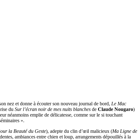
e son nez et donne à écouter son nouveau journal de bord,
Le Mac
prise du
Sur l’écran noir de mes nuits blanches
de
Claude Nougaro
)
udeur néanmoins emplie de délicatesse, comme sur le si touchant
séminaires ».
our la Beauté du Geste
), adepte du clin d’œil malicieux (
Ma Ligne de
édentes, ambiances entre chien et loup, arrangements dépouillés à la