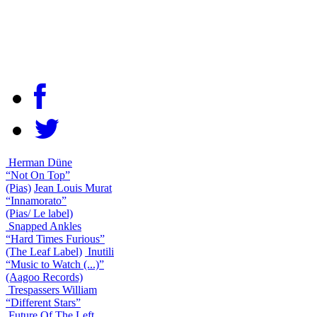
Herman Düne
“Not On Top”
(Pias)
Jean Louis Murat
“Innamorato”
(Pias/ Le label)
Snapped Ankles
“Hard Times Furious”
(The Leaf Label)
Inutili
“Music to Watch (...)”
(Aagoo Records)
Trespassers William
“Different Stars”
Future Of The Left