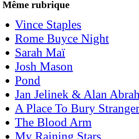
Même rubrique
Vince Staples
Rome Buyce Night
Sarah Maï
Josh Mason
Pond
Jan Jelinek & Alan Abra
A Place To Bury Strange
The Blood Arm
My Raining Stars