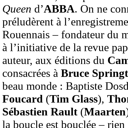
Queen
d’
ABBA
. On ne con
préludèrent à l’enregistrem
Rouennais – fondateur du 
à l’initiative de la revue 
auteur, aux éditions du
Cam
consacrées à
Bruce Spring
beau monde : Baptiste Dosda
Foucard
(
Tim Glass
),
Tho
Sébastien Rault
(
Maarten
la boucle est bouclée – rie