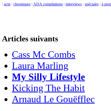
\
actu
\
chroniques
\
ADA compilations
\
interviews
\
spéciales
\
à pro
Articles suivants
Cass Mc Combs
Laura Marling
My Silly Lifestyle
Kicking The Habit
Arnaud Le Gouëfflec