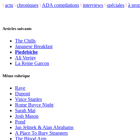
\
actu
\
chroniques
\
ADA compilations
\
interviews
\
spéciales
\
à pro
Articles suivants
The Chills
Japanese Breakfast
Piedebiche
Ali Veejay
La Reine Garçon
Même rubrique
Raye
Dupont
Vince Staples
Rome Buyce Night
Sarah Maï
Josh Mason
Pond
Jan Jelinek & Alan Abrahams
A Place To Bury Strangers
The Blood Arm