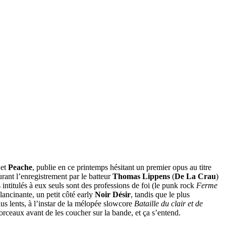
et
Peache
, publie en ce printemps hésitant un premier opus au titre
rant l’enregistrement par le batteur
Thomas Lippens
(
De La Crau
)
s intitulés à eux seuls sont des professions de foi (le punk rock
Ferme
 lancinante, un petit côté early
Noir Désir
, tandis que le plus
us lents, à l’instar de la mélopée slowcore
Bataille du clair et de
morceaux avant de les coucher sur la bande, et ça s’entend.