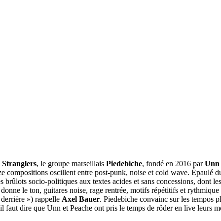
s
Stranglers
, le groupe marseillais
Piedebiche
, fondé en 2016 par
Unn
ze compositions oscillent entre post-punk, noise et cold wave. Épaulé du
es brûlots socio-politiques aux textes acides et sans concessions, dont le
donne le ton, guitares noise, rage rentrée, motifs répétitifs et rythmique
 derrière ») rappelle
Axel Bauer
. Piedebiche convainc sur les tempos pl
il faut dire que Unn et Peache ont pris le temps de rôder en live leurs 