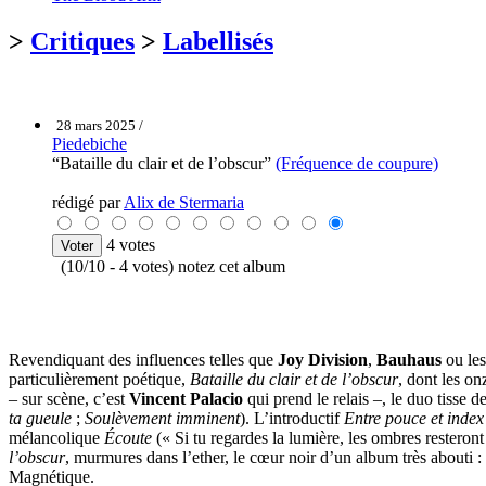
>
Critiques
>
Labellisés
28 mars 2025 /
Piedebiche
“Bataille du clair et de l’obscur”
(Fréquence de coupure)
rédigé par
Alix de Stermaria
4 votes
(10/10 - 4 votes) notez cet album
Revendiquant des influences telles que
Joy Division
,
Bauhaus
ou le
particulièrement poétique,
Bataille du clair et de l’obscur
, dont les on
– sur scène, c’est
Vincent Palacio
qui prend le relais –, le duo tisse d
ta gueule
;
Soulèvement imminent
). L’introductif
Entre pouce et index
mélancolique
Écoute
(« Si tu regardes la lumière, les ombres resteront
l’obscur
, murmures dans l’ether, le cœur noir d’un album très abouti : 
Magnétique.