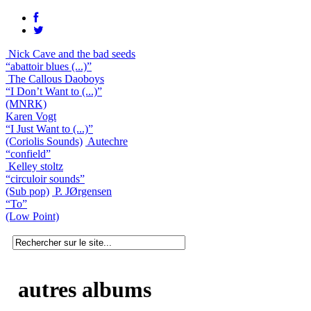
Nick Cave and the bad seeds
“abattoir blues (...)”
The Callous Daoboys
“I Don’t Want to (...)”
(MNRK)
Karen Vogt
“I Just Want to (...)”
(Coriolis Sounds)
Autechre
“confield”
Kelley stoltz
“circuloir sounds”
(Sub pop)
P. JØrgensen
“To”
(Low Point)
autres albums