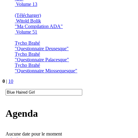
Volume 13
(Télécharger)
Witold Bolik
"Ma Compilation ADA"
Volume 51
Tycho Brahé
"Questionnaire Deusesque"
Tycho Brahé
"Questionnaire Palacesque"
Tycho Brahé
"Questionnaire Miossequesque"
0
|
10
Agenda
Aucune date pour le moment