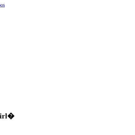
pos
irl�