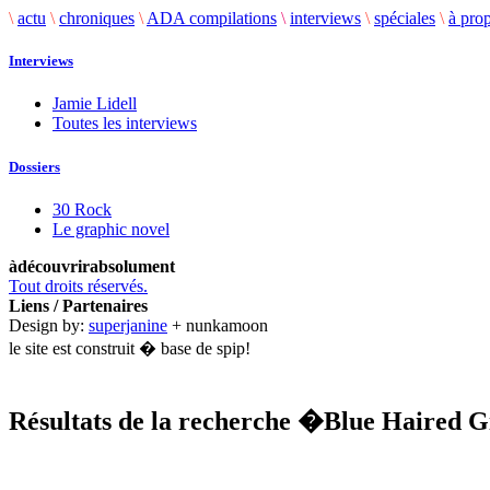
\
actu
\
chroniques
\
ADA compilations
\
interviews
\
spéciales
\
à pro
Interviews
Jamie Lidell
Toutes les interviews
Dossiers
30 Rock
Le graphic novel
àdécouvrirabsolument
Tout droits réservés.
Liens / Partenaires
Design by:
superjanine
+ nunkamoon
le site est construit � base de spip!
Résultats de la recherche
�Blue Haired G
.........................................................................................................