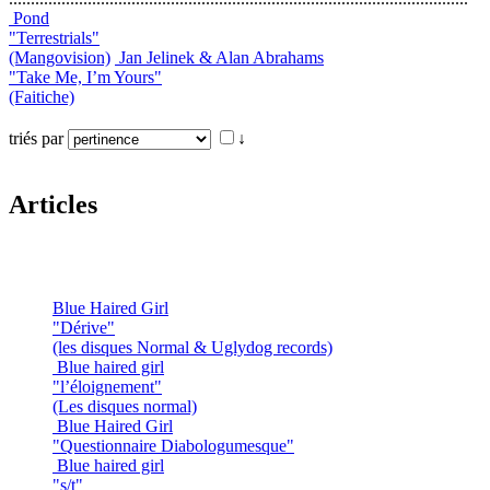
Pond
"Terrestrials"
(Mangovision)
Jan Jelinek & Alan Abrahams
"Take Me, I’m Yours"
(Faitiche)
triés par
↓
Articles
Blue Haired Girl
"Dérive"
(les disques Normal & Uglydog records)
Blue haired girl
"l’éloignement"
(Les disques normal)
Blue Haired Girl
"Questionnaire Diabologumesque"
Blue haired girl
"s/t"