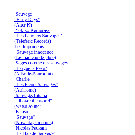
Sauvage
"Early Days"
(Alter K)
Yokiko Kamurasa
"Les Palmiers Sauvages"
(Teleferic Records)
Les Imprudents
"Sauvage innocence"
(Le manteau de pluie)
Sages comme des sauvages
"Largue la Peau"
(A Brûle-Pourpoint)
Charlie
"Les Fleurs Sauvages"
(At(h)ome)
Sauvage,Tatiana
"all over the world"
(watsu sound)
Fakear
"Sauvage"
(Nowadays records)
Nicolas Paugam
"La Balade Sauvage"