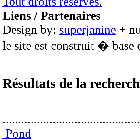
Tout droits réservés.
Liens / Partenaires
Design by:
superjanine
+ n
le site est construit � base 
Résultats de la recherc
............................................
Pond