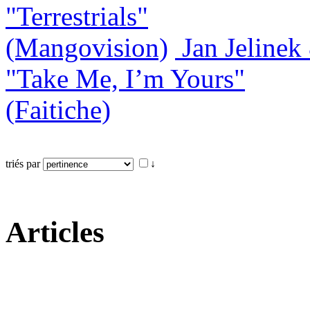
"Terrestrials"
(Mangovision)
Jan Jeline
"Take Me, I’m Yours"
(Faitiche)
triés par
↓
Articles