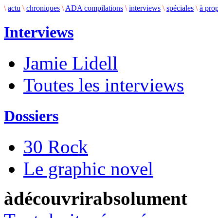
\
actu
\
chroniques
\
ADA compilations
\
interviews
\
spéciales
\
à pro
Interviews
Jamie Lidell
Toutes les interviews
Dossiers
30 Rock
Le graphic novel
àdécouvrirabsolument