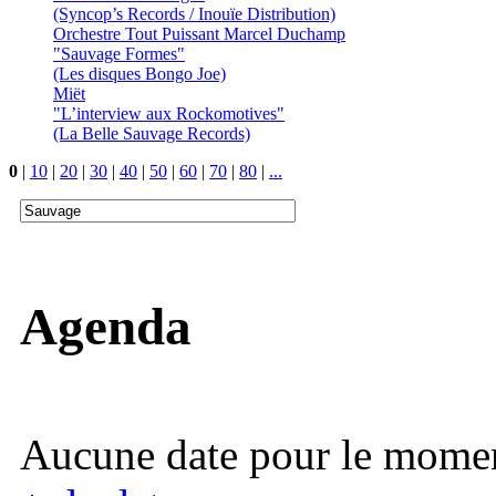
(Syncop’s Records / Inouïe Distribution)
Orchestre Tout Puissant Marcel Duchamp
"Sauvage Formes"
(Les disques Bongo Joe)
Miët
"L’interview aux Rockomotives"
(La Belle Sauvage Records)
0
|
10
|
20
|
30
|
40
|
50
|
60
|
70
|
80
|
...
Agenda
Aucune date pour le mome