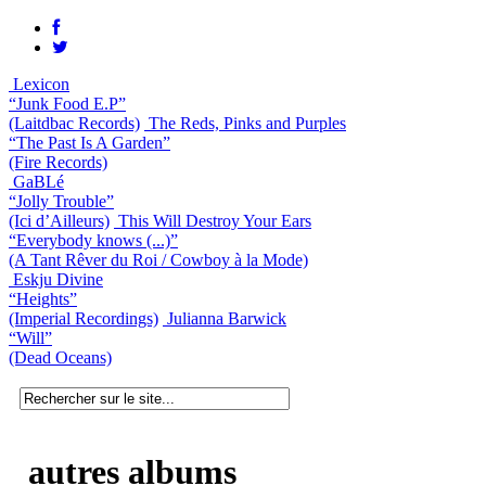
Lexicon
“Junk Food E.P”
(Laitdbac Records)
The Reds, Pinks and Purples
“The Past Is A Garden”
(Fire Records)
GaBLé
“Jolly Trouble”
(Ici d’Ailleurs)
This Will Destroy Your Ears
“Everybody knows (...)”
(A Tant Rêver du Roi / Cowboy à la Mode)
Eskju Divine
“Heights”
(Imperial Recordings)
Julianna Barwick
“Will”
(Dead Oceans)
autres albums