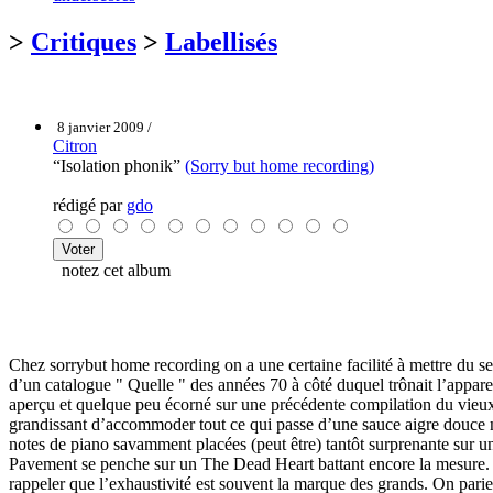
>
Critiques
>
Labellisés
8 janvier 2009 /
Citron
“Isolation phonik”
(Sorry but home recording)
rédigé par
gdo
notez cet album
Chez sorrybut home recording on a une certaine facilité à mettre du se
d’un catalogue " Quelle " des années 70 à côté duquel trônait l’apparei
aperçu et quelque peu écorné sur une précédente compilation du vieux
grandissant d’accommoder tout ce qui passe d’une sauce aigre douce même
notes de piano savamment placées (peut être) tantôt surprenante sur un
Pavement se penche sur un The Dead Heart battant encore la mesure. S
rappeler que l’exhaustivité est souvent la marque des grands. On par