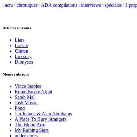
\
actu
\
chroniques
\
ADA compilations
\
interviews
\
spéciales
\
à pro
Articles suivants
Liars
Loisirs
Citron
Luxxury
Dionysos
Même rubrique
Vince Staples
Rome Buyce Night
Sarah Maï
Josh Mason
Pond
Jan Jelinek & Alan Abrahams
A Place To Bury Strangers
The Blood Arm
My Raining Stars
underscores