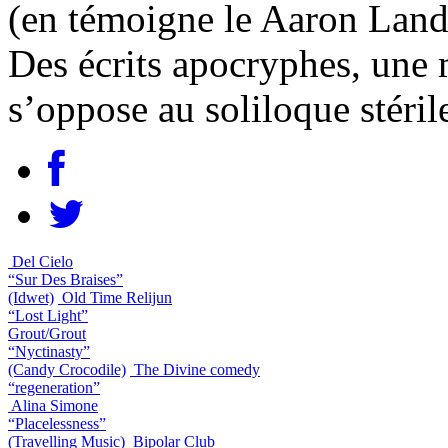
(en témoigne le Aaron Landv
Des écrits apocryphes, une 
s’oppose au soliloque stéri
Del Cielo
“Sur Des Braises”
(Idwet)
Old Time Relijun
“Lost Light”
Grout/Grout
“Nyctinasty”
(Candy Crocodile)
The Divine comedy
“regeneration”
Alina Simone
“Placelessness”
(Travelling Music)
Bipolar Club