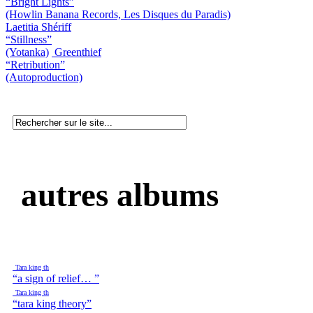
“Bright Lights”
(Howlin Banana Records, Les Disques du Paradis)
Laetitia Shériff
“Stillness”
(Yotanka)
Greenthief
“Retribution”
(Autoproduction)
autres albums
Tara king th
“a sign of relief… ”
Tara king th
“tara king theory”