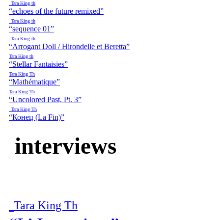
Tara King th
“echoes of the future remixed”
Tara King th
“sequence 01”
Tara King th
“Arrogant Doll / Hirondelle et Beretta”
Tara King th
“Stellar Fantaisies”
Tara King Th
“Mathématique”
Tara King Th
“Uncolored Past, Pt. 3”
Tara King Th
“Конец (La Fin)”
interviews
Tara King Th