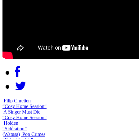
Filip Chretien
“Cosy Home Session”
A Singer Must Die
“Cosy Home Session”
Holden
“Sidération”
(Watusa)
Pop Crimes