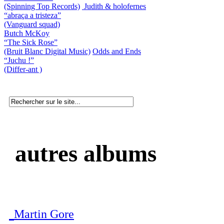
(Spinning Top Records)
Judith & holofernes
“abraça a tristeza”
(Vanguard squad)
Butch McKoy
“The Sick Rose”
(Bruit Blanc Digital Music)
Odds and Ends
“Juchu !”
(Differ-ant )
autres albums
Martin Gore