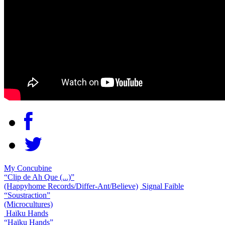
My Concubine
“Clip de Ah Que (...)”
(Happyhome Records/Differ-Ant/Believe)
Signal Faible
“Soustraction”
(Microcultures)
Haïku Hands
“Haïku Hands”