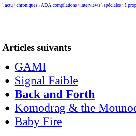
\
actu
\
chroniques
\
ADA compilations
\
interviews
\
spéciales
\
à pro
Articles suivants
GAMI
Signal Faible
Back and Forth
Komodrag & the Mouno
Baby Fire