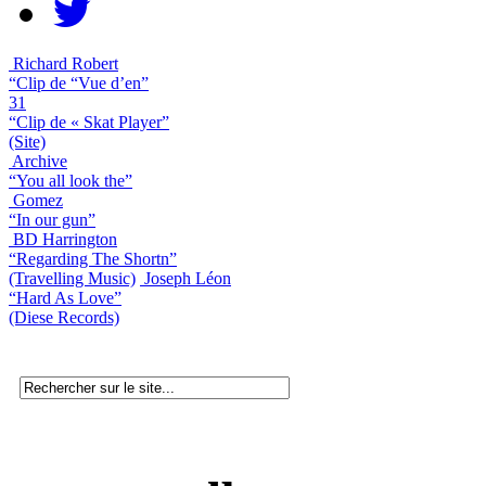
Richard Robert
“Clip de “Vue d’en”
31
“Clip de « Skat Player”
(Site)
Archive
“You all look the”
Gomez
“In our gun”
BD Harrington
“Regarding The Shortn”
(Travelling Music)
Joseph Léon
“Hard As Love”
(Diese Records)