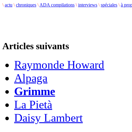
\
actu
\
chroniques
\
ADA compilations
\
interviews
\
spéciales
\
à pro
Articles suivants
Raymonde Howard
Alpaga
Grimme
La Pietà
Daisy Lambert