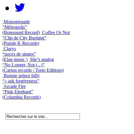
Monogrenade
“Métropolis”
(Bonsound Record)
Coffee Or Not
“Clip de City Burning”
(Purple K Records)
Clarys
“noces de singes”
(Elap music )
She’s analog
“No Longer, Not (...)”
(Carton records / Torto Editions)
Bonnie prince billy
“« ask forgiveness”
Arcade Fire
“Pink Elephant”
(Columbia Records)