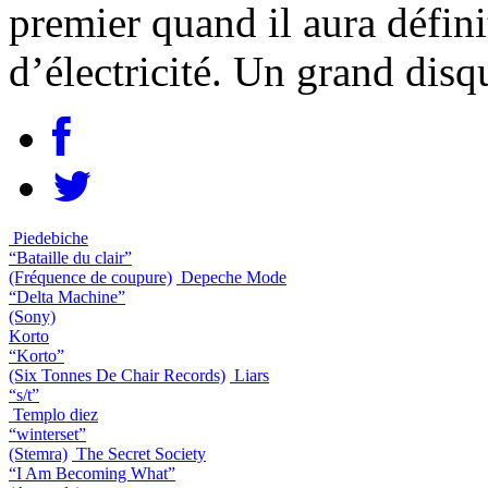
premier quand il aura défin
d’électricité. Un grand disq
Piedebiche
“Bataille du clair”
(Fréquence de coupure)
Depeche Mode
“Delta Machine”
(Sony)
Korto
“Korto”
(Six Tonnes De Chair Records)
Liars
“s/t”
Templo diez
“winterset”
(Stemra)
The Secret Society
“I Am Becoming What”