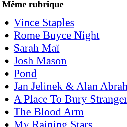
Même rubrique
Vince Staples
Rome Buyce Night
Sarah Maï
Josh Mason
Pond
Jan Jelinek & Alan Abra
A Place To Bury Strange
The Blood Arm
My Raining Stars