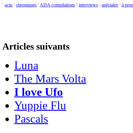
\
actu
\
chroniques
\
ADA compilations
\
interviews
\
spéciales
\
à pro
Articles suivants
Luna
The Mars Volta
I love Ufo
Yuppie Flu
Pascals