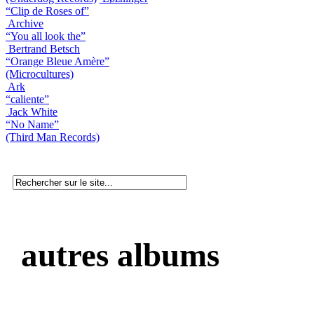
“Clip de Roses of”
Archive
“You all look the”
Bertrand Betsch
“Orange Bleue Amère”
(Microcultures)
Ark
“caliente”
Jack White
“No Name”
(Third Man Records)
autres albums