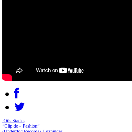
Otis Stacks
“Clip de « Fashion”
(Underdog Records)
Løzninger