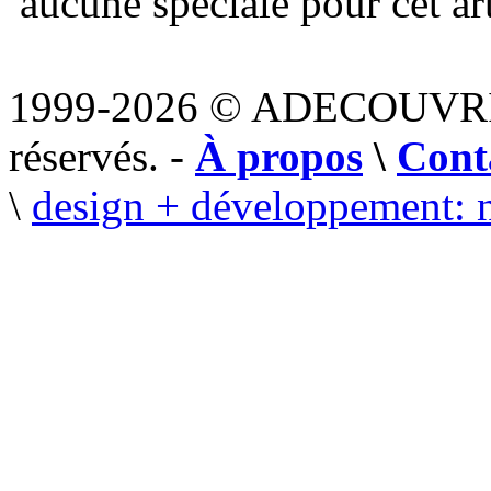
aucune spéciale pour cet art
1999-2026 © ADECOUVR
réservés. -
À propos
\
Cont
\
design + développement: 