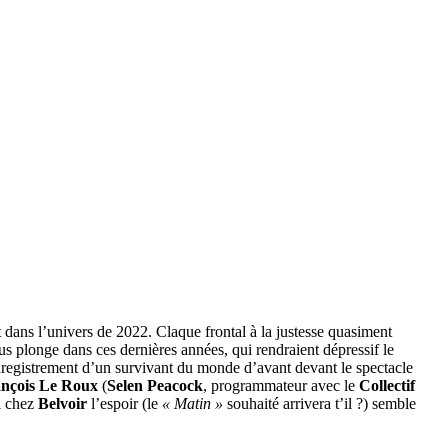
t dans l’univers de 2022. Claque frontal à la justesse quasiment
us plonge dans ces dernières années, qui rendraient dépressif le
egistrement d’un survivant du monde d’avant devant le spectacle
nçois Le Roux
(
Selen Peacock
, programmateur avec le
Collectif
i chez
Belvoir
l’espoir (le
« Matin »
souhaité arrivera t’il ?) semble