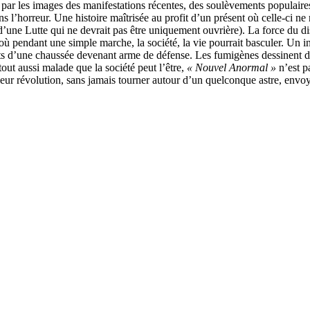
ent par les images des manifestations récentes, des soulèvements popul
s l’horreur. Une histoire maîtrisée au profit d’un présent où celle-ci ne
’une Lutte qui ne devrait pas être uniquement ouvrière). La force du d
 pendant une simple marche, la société, la vie pourrait basculer. Un in
ments d’une chaussée devenant arme de défense. Les fumigènes dessinent d
out aussi malade que la société peut l’être,
« Nouvel Anormal »
n’est p
leur révolution, sans jamais tourner autour d’un quelconque astre, envoya