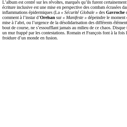
L’album est centré sur les révoltes, marqués qu’ils furent certainem
écriture inclusive est une mise en perspective des combats écrasées dan
inflammations épidermiques (La
« Sécurité Globale »
des
Gavroche
d
comment à l’instar d’
Orelsan
sur
« Manifeste »
dépeindre le moment où
mise à l’abri, ou l’urgence de la désolidarisation des différents élé
bout de course, ne s’essoufflant jamais au milieu de ce chaos. Disque t
un mur frappé par les contestations. Romain et François font à la fois 
froidure d’un monde en fusion.