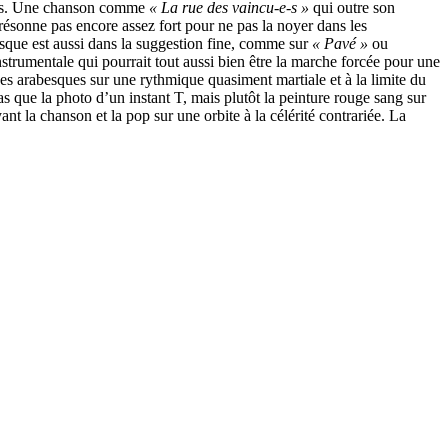
aires. Une chanson comme
« La rue des vaincu-e-s »
qui outre son
 résonne pas encore assez fort pour ne pas la noyer dans les
isque est aussi dans la suggestion fine, comme sur
« Pavé »
ou
strumentale qui pourrait tout aussi bien être la marche forcée pour une
es arabesques sur une rythmique quasiment martiale et à la limite du
as que la photo d’un instant T, mais plutôt la peinture rouge sang sur
nt la chanson et la pop sur une orbite à la célérité contrariée. La