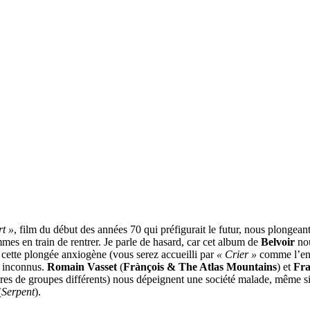
rt »
, film du début des années 70 qui préfigurait le futur, nous plongean
ommes en train de rentrer. Je parle de hasard, car cet album de
Belvoir
no
e cette plongée anxiogène (vous serez accueilli par
« Crier »
comme l’enr
s inconnus.
Romain Vasset
(
Frànçois & The Atlas Mountains
) et
Fra
res de groupes différents) nous dépeignent une société malade, même s
(
Serpent
).