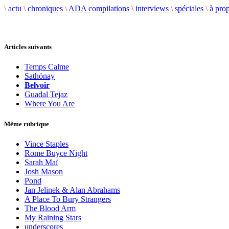
\
actu
\
chroniques
\
ADA compilations
\
interviews
\
spéciales
\
à pro
Articles suivants
Temps Calme
Sathönay
Belvoir
Guadal Tejaz
Where You Are
Même rubrique
Vince Staples
Rome Buyce Night
Sarah Maï
Josh Mason
Pond
Jan Jelinek & Alan Abrahams
A Place To Bury Strangers
The Blood Arm
My Raining Stars
underscores