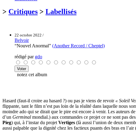
>
Critiques
>
Labellisés
22 octobre 2022 /
Belvoir
“Nouvel Anormal”
(Another Record / Cheptel)
rédigé par
gdo
notez cet album
Hasard (faut-il croire au hasard ?) ou pas je viens de revoir
« Soleil Ve
flippante, tant le film n’est pas loin de la réalité dans laquelle nous s
moindre ado qui se dirait que le pire est encore à venir. Les auteurs d
d’un
Germinal
mondial.) aux commandes ce projet ce ne sont pas de
Pieg
) qui, à l’instar du projet
Vertiges
(là aussi l’union de deux memb
aussi palpable que la dignité chez les factieux puants des bras en l’air 