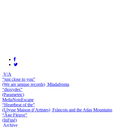
V/A
“just close to you”
(We are unique records)
Mladafronta
“dioxydes”
(Parametric)
MellaNoisEscape
“Heartbeat of the”
(Ulysse Maison d’Artistes)
Frànçois and the Atlas Mountains
“Âge Fleuve”
(InFiné)
Archive