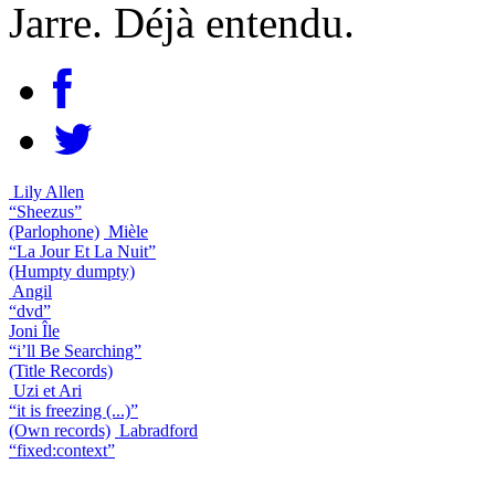
Jarre. Déjà entendu.
Lily Allen
“Sheezus”
(Parlophone)
Mièle
“La Jour Et La Nuit”
(Humpty dumpty)
Angil
“dvd”
Joni Île
“i’ll Be Searching”
(Title Records)
Uzi et Ari
“it is freezing (...)”
(Own records)
Labradford
“fixed:context”