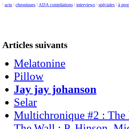
\
actu
\
chroniques
\
ADA compilations
\
interviews
\
spéciales
\
à pro
Articles suivants
Melatonine
Pillow
Jay jay johanson
Selar
Multichronique #2 : The
The Wall ; P. Hinson, Mi