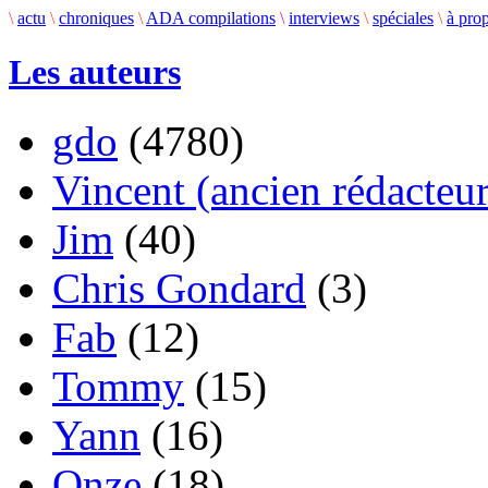
\
actu
\
chroniques
\
ADA compilations
\
interviews
\
spéciales
\
à pro
Les auteurs
gdo
(4780)
Vincent (ancien rédacteur
Jim
(40)
Chris Gondard
(3)
Fab
(12)
Tommy
(15)
Yann
(16)
Onze
(18)