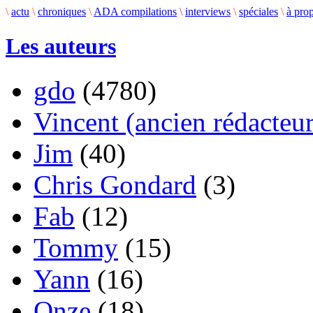
\
actu
\
chroniques
\
ADA compilations
\
interviews
\
spéciales
\
à pro
Les auteurs
gdo
(4780)
Vincent (ancien rédacteur
Jim
(40)
Chris Gondard
(3)
Fab
(12)
Tommy
(15)
Yann
(16)
Onze
(18)