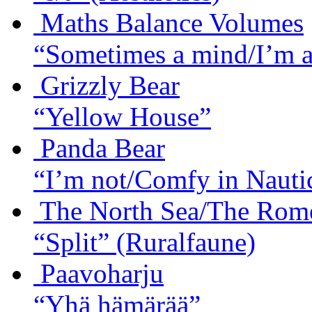
Maths Balance Volumes
“Sometimes a mind/I’m 
Grizzly Bear
“Yellow House”
Panda Bear
“I’m not/Comfy in Nauti
The North Sea/The Rom
“Split”
(Ruralfaune)
Paavoharju
“Yhä hämärää”