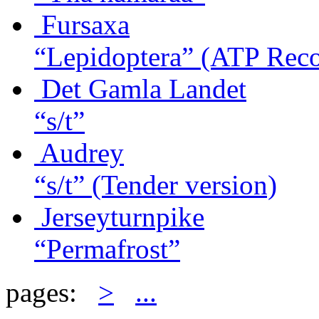
Fursaxa
“Lepidoptera”
(ATP Reco
Det Gamla Landet
“s/t”
Audrey
“s/t”
(Tender version)
Jerseyturnpike
“Permafrost”
pages:
>
...