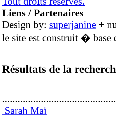
Tout droits réservés.
Liens / Partenaires
Design by:
superjanine
+ n
le site est construit � base 
Résultats de la recherc
............................................
Sarah Maï