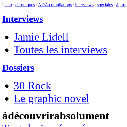
\
actu
\
chroniques
\
ADA compilations
\
interviews
\
spéciales
\
à pro
Interviews
Jamie Lidell
Toutes les interviews
Dossiers
30 Rock
Le graphic novel
àdécouvrirabsolument