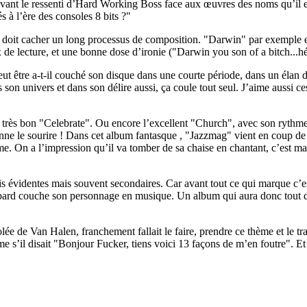
ant le ressenti d’Hard Working Boss face aux œuvres des noms qu’il emp
s à l’ère des consoles 8 bits ?"
ui doit cacher un long processus de composition. "Darwin" par exemple es
de lecture, et une bonne dose d’ironie ("Darwin you son of a bitch...h
ut être a-t-il couché son disque dans une courte période, dans un élan d
son univers et dans son délire aussi, ça coule tout seul. J’aime aussi ces œ
 le très bon "Celebrate". Ou encore l’excellent "Church", avec son rythme 
donne le sourire ! Dans cet album fantasque , "Jazzmag" vient en coup 
me. On a l’impression qu’il va tomber de sa chaise en chantant, c’est mar
ois évidentes mais souvent secondaires. Car avant tout ce qui marque c’es
ppard couche son personnage en musique. Un album qui aura donc tout de
lée de Van Halen, franchement fallait le faire, prendre ce thème et le tr
s’il disait "Bonjour Fucker, tiens voici 13 façons de m’en foutre". Et 