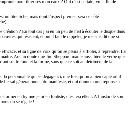
runte pour titrer ses morceaux ? Oui c’est certain, vu la fin de
t un titre riche, mais dont l’aspect premier sera ce côté
éhé).
e création ? En tout cas j’ai eu un peu de mal à écouter le disque dans
uvres qui résistent, et oui il faut le rappeler, je me suis dit que si
efficace, et sa ligne de voix qu’on se plaira à siffloter, à reprendre. La
de maître. Aucun doute que Jim Sheppard manie aussi bien le verbe que
rant sur le fond et la forme, sans que ce soit au détriment de la
t la personnalité qui se dégage ici, une fois qu’on a bien capté où il
 l’essai générationnel, du manifeste, et qui donnera une réponse à
ansformer en hymne je m’en foutiste, c’est excellent. A l’instar de son
nous on se régale !