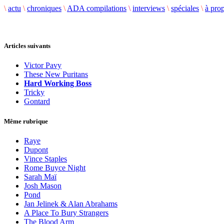
\
actu
\
chroniques
\
ADA compilations
\
interviews
\
spéciales
\
à pro
Articles suivants
Victor Pavy
These New Puritans
Hard Working Boss
Tricky
Gontard
Même rubrique
Raye
Dupont
Vince Staples
Rome Buyce Night
Sarah Maï
Josh Mason
Pond
Jan Jelinek & Alan Abrahams
A Place To Bury Strangers
The Blood Arm