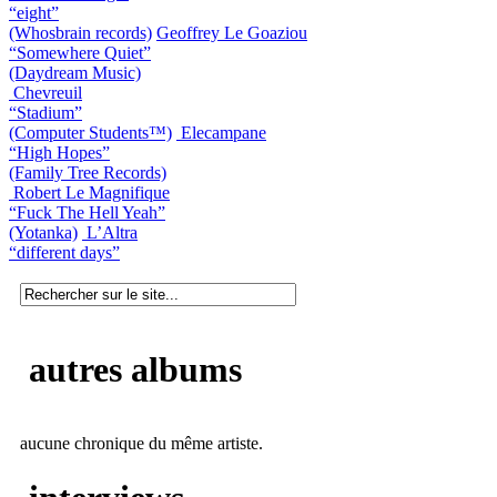
“eight”
(Whosbrain records)
Geoffrey Le Goaziou
“Somewhere Quiet”
(Daydream Music)
Chevreuil
“Stadium”
(Computer Students™)
Elecampane
“High Hopes”
(Family Tree Records)
Robert Le Magnifique
“Fuck The Hell Yeah”
(Yotanka)
L’Altra
“different days”
autres albums
aucune chronique du même artiste.