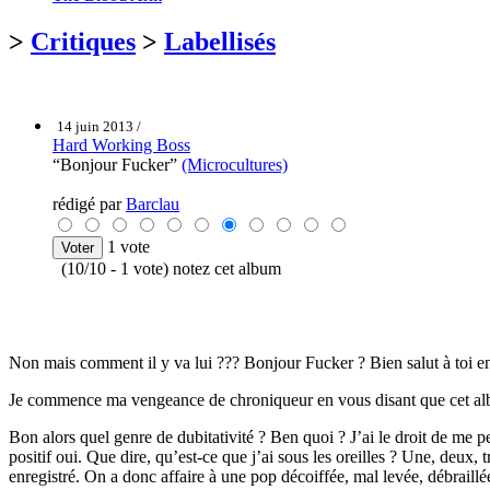
>
Critiques
>
Labellisés
14 juin 2013 /
Hard Working Boss
“Bonjour Fucker”
(Microcultures)
rédigé par
Barclau
1 vote
(10/10 - 1 vote) notez cet album
Non mais comment il y va lui ??? Bonjour Fucker ? Bien salut à toi enf
Je commence ma vengeance de chroniqueur en vous disant que cet alb
Bon alors quel genre de dubitativité ? Ben quoi ? J’ai le droit de me
positif oui. Que dire, qu’est-ce que j’ai sous les oreilles ? Une, deux,
enregistré. On a donc affaire à une pop décoiffée, mal levée, débrail