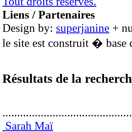
Tout droits réservés.
Liens / Partenaires
Design by:
superjanine
+ n
le site est construit � base 
Résultats de la recherc
............................................
Sarah Maï