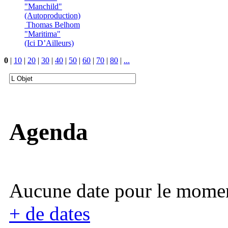
"Manchild"
(Autoproduction)
Thomas Belhom
"Maritima"
(Ici D’Ailleurs)
0
|
10
|
20
|
30
|
40
|
50
|
60
|
70
|
80
|
...
Agenda
Aucune date pour le mome
+ de dates