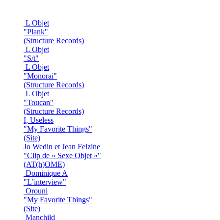
L Objet
"Plank"
(Structure Records)
L Objet
"S/t"
L Objet
"Monorai"
(Structure Records)
L Objet
"Toucan"
(Structure Records)
I, Useless
"My Favorite Things"
(Site)
Jo Wedin et Jean Felzine
"Clip de « Sexe Objet »"
(AT(h)OME)
Dominique A
"L’interview"
Orouni
"My Favorite Things"
(Site)
Manchild