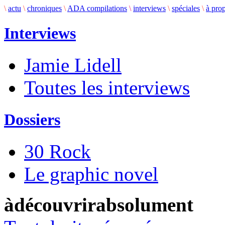
\
actu
\
chroniques
\
ADA compilations
\
interviews
\
spéciales
\
à pro
Interviews
Jamie Lidell
Toutes les interviews
Dossiers
30 Rock
Le graphic novel
àdécouvrirabsolument