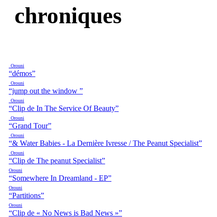
chroniques
Orouni
“démos”
Orouni
“jump out the window ”
Orouni
“Clip de In The Service Of Beauty”
Orouni
“Grand Tour”
Orouni
“& Water Babies - La Dernière Ivresse / The Peanut Specialist”
Orouni
“Clip de The peanut Specialist”
Orouni
“Somewhere In Dreamland - EP”
Orouni
“Partitions”
Orouni
“Clip de « No News is Bad News »”