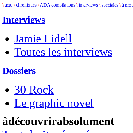
\
actu
\
chroniques
\
ADA compilations
\
interviews
\
spéciales
\
à pro
Interviews
Jamie Lidell
Toutes les interviews
Dossiers
30 Rock
Le graphic novel
àdécouvrirabsolument