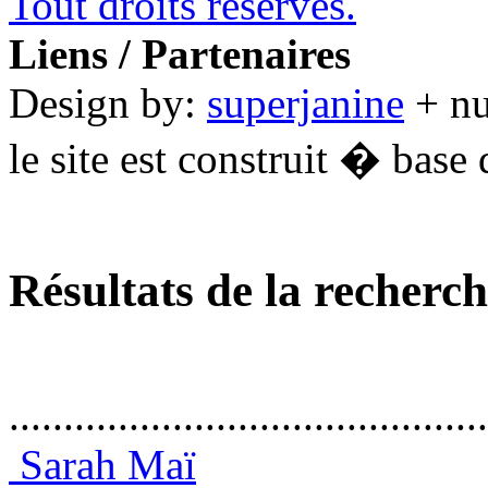
Tout droits réservés.
Liens / Partenaires
Design by:
superjanine
+ n
le site est construit � base 
Résultats de la recherc
............................................
Sarah Maï