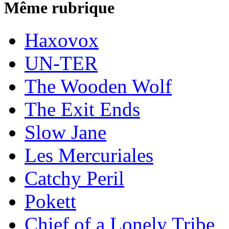
Même rubrique
Haxovox
UN-TER
The Wooden Wolf
The Exit Ends
Slow Jane
Les Mercuriales
Catchy Peril
Pokett
Chief of a Lonely Tribe