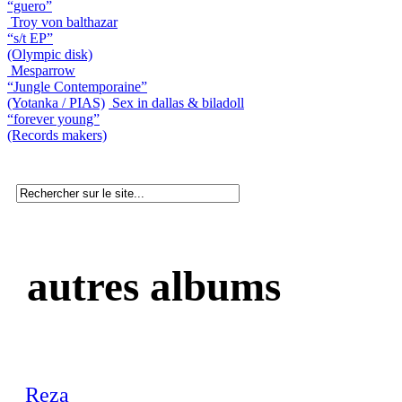
“guero”
Troy von balthazar
“s/t EP”
(Olympic disk)
Mesparrow
“Jungle Contemporaine”
(Yotanka / PIAS)
Sex in dallas & biladoll
“forever young”
(Records makers)
autres albums
Reza