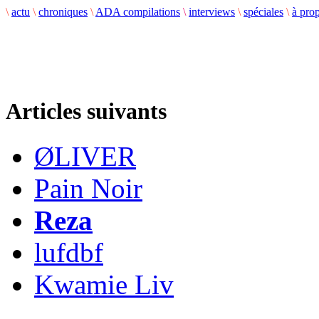
\
actu
\
chroniques
\
ADA compilations
\
interviews
\
spéciales
\
à pro
Articles suivants
ØLIVER
Pain Noir
Reza
lufdbf
Kwamie Liv