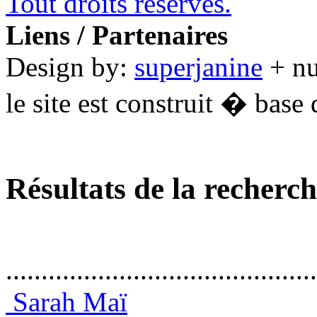
Tout droits réservés.
Liens / Partenaires
Design by:
superjanine
+ n
le site est construit � base 
Résultats de la recherc
............................................
Sarah Maï