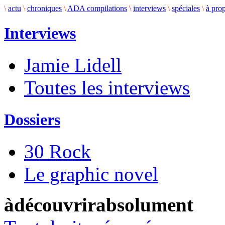
\
actu
\
chroniques
\
ADA compilations
\
interviews
\
spéciales
\
à pro
Interviews
Jamie Lidell
Toutes les interviews
Dossiers
30 Rock
Le graphic novel
àdécouvrirabsolument