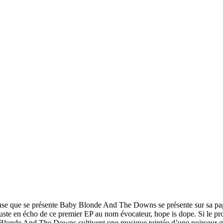
ueuse que se présente Baby Blonde And The Downs se présente sur sa pa
juste en écho de ce premier EP au nom évocateur, hope is dope. Si le p
y Blonde And The Downs cultivent une musique teintée d’une noirceur go