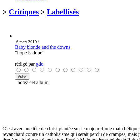
>
Critiques
>
Labellisés
6 mars 2010 /
Baby blonde and the downs
“hope is dope”
rédigé par
gdo
notez cet album
C’est avec une tête de christ plantée sur le majeur d’une main béliq
revanchard contre un catholisisme qui serait perclu de crampes, mais 
titre Amish lui reste dans le ton. Basé à Malmoe, les suédois de Bab