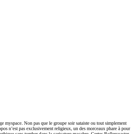
ge myspace. Non pas que le groupe soir sataiste ou tout simplement
ropos n’est pas exclusivement religieux, un des morceaux phare à pour
thique sans tomber dans la caricature macabre. Certes Rollercoaster