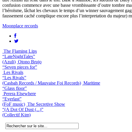
confusion commence avec une basse vrombissante d’outre tombre mais c
l’héroïsme, lâchat les chevaux le temps d’un winner sauvagement gagn
faussement caché complique encore plus l’interpretation du majeur) m
Moonplace records
The Flaming Lips
“LateNightTales”
(Azuli)
Otono Brujo
“Seven pieces for”
Les Rivals
“Les Rivals”
(Casbah Records / Mauvaise Foi Records)
Maritime
“Glass floor”
Perera Elsewhere
“Everlast”
(FoF music)
The Secretive Show
“(A Dot Of Dust (...)”
(Collectif Kim)