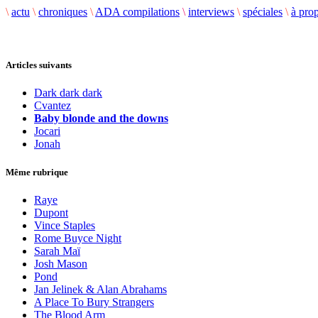
\
actu
\
chroniques
\
ADA compilations
\
interviews
\
spéciales
\
à pro
Articles suivants
Dark dark dark
Cvantez
Baby blonde and the downs
Jocari
Jonah
Même rubrique
Raye
Dupont
Vince Staples
Rome Buyce Night
Sarah Maï
Josh Mason
Pond
Jan Jelinek & Alan Abrahams
A Place To Bury Strangers
The Blood Arm