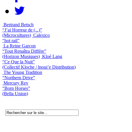
Bertrand Betsch
“J’ai Horreur de (...)”
(Microcultures)
Calexico
“hot rail”
La Reine Garçon
“Tout Renaîtra Différe”
(Horizon Musiques)
Kloé Lang
“Ce Que la Nuit”
(Collectif Kloche / lnoui’e Distribution)
The Young Tradition
“Northern Drive”
Mercury Rev
“Born Horses”
(Bella Union)