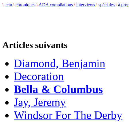
\
actu
\
chroniques
\
ADA compilations
\
interviews
\
spéciales
\
à pro
Articles suivants
Diamond, Benjamin
Decoration
Bella & Columbus
Jay, Jeremy
Windsor For The Derby