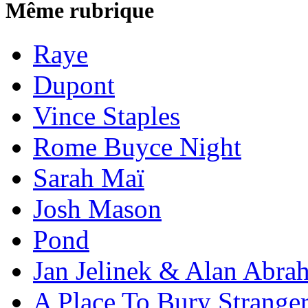
Même rubrique
Raye
Dupont
Vince Staples
Rome Buyce Night
Sarah Maï
Josh Mason
Pond
Jan Jelinek & Alan Abra
A Place To Bury Strange