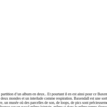
artition d’un album en deux.. Et pourtant il en est ainsi pour ce Baxendal
 deux mondes et un interlude comme respiration. Baxendall est une sorte
re, un musée où des parcelles de son, de loops, de pics sont précieuseme
fluence sur un passé même lointain, même si dans le même temps (lequel d’