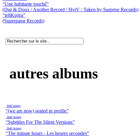
“Une habitante touché”
(Dur & Doux / Another Record / HviV / Taken by Surprise Records)
“tellKujira”
(Superpang Records)
autres albums
Half asleep
“(we are now) seated in profile”
Half Asleep
“Subtitles For The Silent Versions”
Half Asleep
“The minute hours - Les heures secondes”