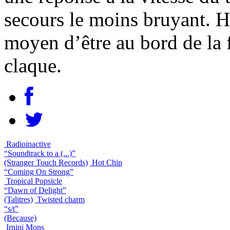
secours le moins bruyant. H
moyen d’être au bord de la f
claque.
Radioinactive
“Soundtrack to a (...)”
(Stranger Touch Records)
Hot Chip
“Coming On Strong”
Tropical Popsicle
“Dawn of Delight”
(Talitres)
Twisted charm
“s/t”
(Because)
Irnini Mons