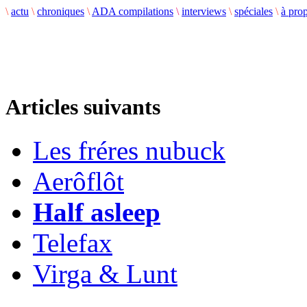
\
actu
\
chroniques
\
ADA compilations
\
interviews
\
spéciales
\
à pro
Articles suivants
Les fréres nubuck
Aerôflôt
Half asleep
Telefax
Virga & Lunt