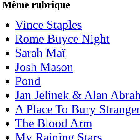
Même rubrique
Vince Staples
Rome Buyce Night
Sarah Maï
Josh Mason
Pond
Jan Jelinek & Alan Abra
A Place To Bury Strange
The Blood Arm
My Raining Stars