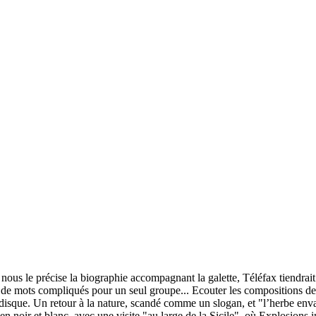
us le précise la biographie accompagnant la galette, Téléfax tiendrait 
 de mots compliqués pour un seul groupe... Ecouter les compositions de
e disque. Un retour à la nature, scandé comme un slogan, et "l’herbe enva
n noir et blanc, avec une visite "au large de la Sicile", où Explosions