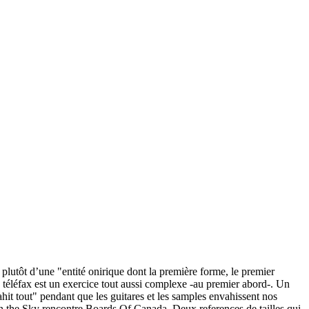
plutôt d’une "entité onirique dont la première forme, le premier
 téléfax est un exercice tout aussi complexe -au premier abord-. Un
hit tout" pendant que les guitares et les samples envahissent nos
 in the Sky rencontre Boards Of Canada. Deux references de tailles qui