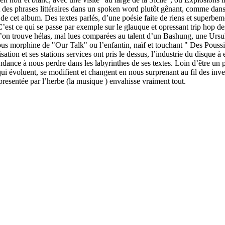
des phrases littéraires dans un spoken word plutôt gênant, comme dans 
 de cet album. Des textes parlés, d’une poésie faite de riens et superbem
C’est ce qui se passe par exemple sur le glauque et opressant trip hop des
’on trouve hélas, mal lues comparées au talent d’un Bashung, une Ursul
ous morphine de "Our Talk" ou l’enfantin, naïf et touchant " Des Poussi
sation et ses stations services ont pris le dessus, l’industrie du disque
nce à nous perdre dans les labyrinthes de ses textes. Loin d’être un pro
ui évoluent, se modifient et changent en nous surprenant au fil des in
epresentée par l’herbe (la musique ) envahisse vraiment tout.