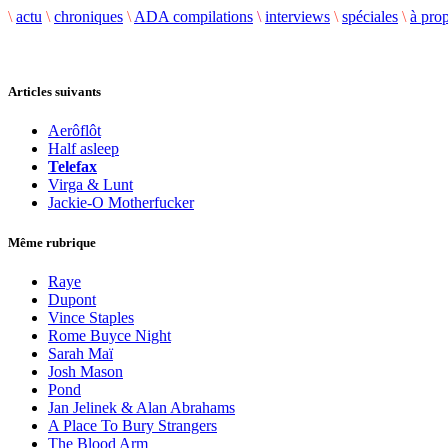
\
actu
\
chroniques
\
ADA compilations
\
interviews
\
spéciales
\
à pro
Articles suivants
Aerôflôt
Half asleep
Telefax
Virga & Lunt
Jackie-O Motherfucker
Même rubrique
Raye
Dupont
Vince Staples
Rome Buyce Night
Sarah Maï
Josh Mason
Pond
Jan Jelinek & Alan Abrahams
A Place To Bury Strangers
The Blood Arm