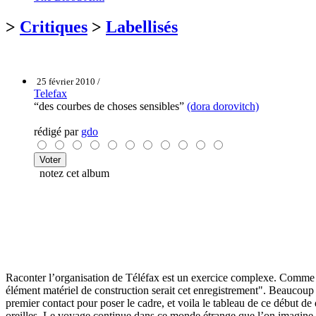
>
Critiques
>
Labellisés
25 février 2010 /
Telefax
“des courbes de choses sensibles”
(dora dorovitch)
rédigé par
gdo
notez cet album
Raconter l’organisation de Téléfax est un exercice complexe. Comme no
élément matériel de construction serait cet enregistrement". Beaucoup
premier contact pour poser le cadre, et voila le tableau de ce début d
oreilles. Le voyage continue dans ce monde étrange que l’on imagine e