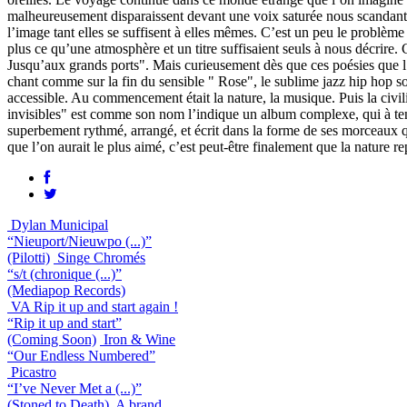
malheureusement disparaissent devant une voix saturée nous scandant 
l’image tant elles se suffisent à elles mêmes. C’est un peu le problème
plus ce qu’une atmosphère et un titre suffisaient seuls à nous décrire. 
Jusqu’aux grands ports". Mais curieusement dès que ces poésies que l
chant comme sur la fin du sensible " Rose", le sublime jazz hip hop s
accessible. Au commencement était la nature, la musique. Puis la civili
invisibles" est comme son nom l’indique un album complexe, qui à tenda
superbement rythmé, arrangé, et écrit dans la forme de ses morceaux q
que l’on aurait le plus aimé, c’est peut-être finalement que la nature r
Dylan Municipal
“Nieuport/Nieuwpo (...)”
(Pilotti)
Singe Chromés
“s/t (chronique (...)”
(Mediapop Records)
VA Rip it up and start again !
“Rip it up and start”
(Coming Soon)
Iron & Wine
“Our Endless Numbered”
Picastro
“I’ve Never Met a (...)”
(Stoned to Death)
A brand