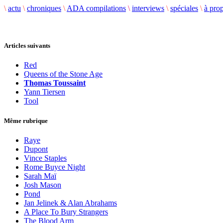
\
actu
\
chroniques
\
ADA compilations
\
interviews
\
spéciales
\
à pro
Articles suivants
Red
Queens of the Stone Age
Thomas Toussaint
Yann Tiersen
Tool
Même rubrique
Raye
Dupont
Vince Staples
Rome Buyce Night
Sarah Maï
Josh Mason
Pond
Jan Jelinek & Alan Abrahams
A Place To Bury Strangers
The Blood Arm