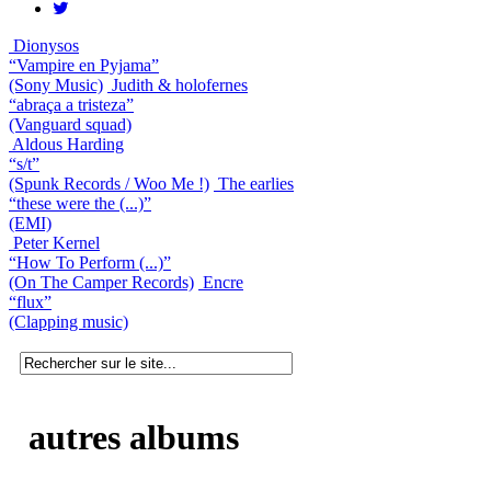
Dionysos
“Vampire en Pyjama”
(Sony Music)
Judith & holofernes
“abraça a tristeza”
(Vanguard squad)
Aldous Harding
“s/t”
(Spunk Records / Woo Me !)
The earlies
“these were the (...)”
(EMI)
Peter Kernel
“How To Perform (...)”
(On The Camper Records)
Encre
“flux”
(Clapping music)
autres albums