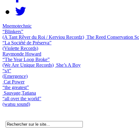
Mnemotechnic
“Blinkers”
(A Tant Rêver du Roi / Kerviou Recordz)
The Reed Conservation So
“La Société de Préserva”
(Violette Records)
Raymonde Howard
“The Year Loop Broke”
(We Are Unique Records)
She’s A Boy
“s/t”
(Emergence)
Cat Power
“the greatest”
Sauvage,Tatiana
“all over the world”
(watsu sound)