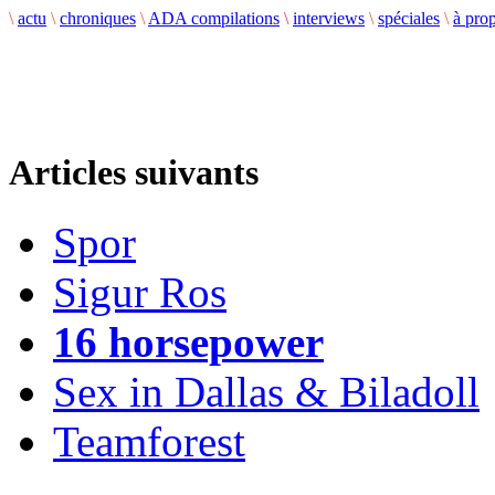
\
actu
\
chroniques
\
ADA compilations
\
interviews
\
spéciales
\
à pro
Articles suivants
Spor
Sigur Ros
16 horsepower
Sex in Dallas & Biladoll
Teamforest