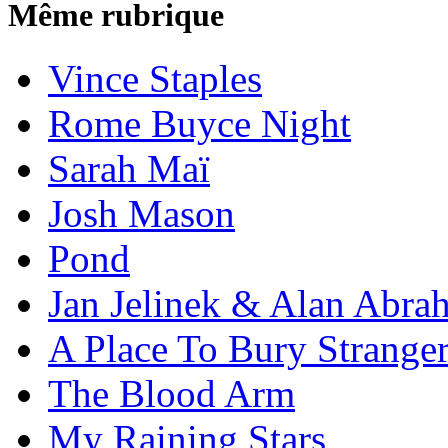
Même rubrique
Vince Staples
Rome Buyce Night
Sarah Maï
Josh Mason
Pond
Jan Jelinek & Alan Abra
A Place To Bury Strange
The Blood Arm
My Raining Stars