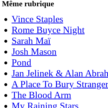
Même rubrique
Vince Staples
Rome Buyce Night
Sarah Maï
Josh Mason
Pond
Jan Jelinek & Alan Abra
A Place To Bury Strange
The Blood Arm
My Raining Stars