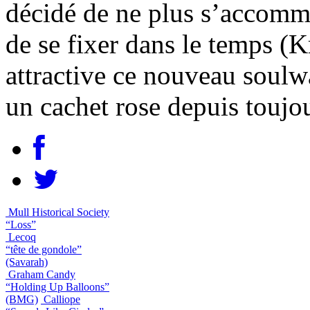
décidé de ne plus s’accommo
de se fixer dans le temps (K
attractive ce nouveau soul
un cachet rose depuis toujo
Mull Historical Society
“Loss”
Lecoq
“tête de gondole”
(Savarah)
Graham Candy
“Holding Up Balloons”
(BMG)
Calliope