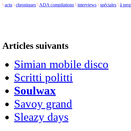
\
actu
\
chroniques
\
ADA compilations
\
interviews
\
spéciales
\
à pro
Articles suivants
Simian mobile disco
Scritti politti
Soulwax
Savoy grand
Sleazy days