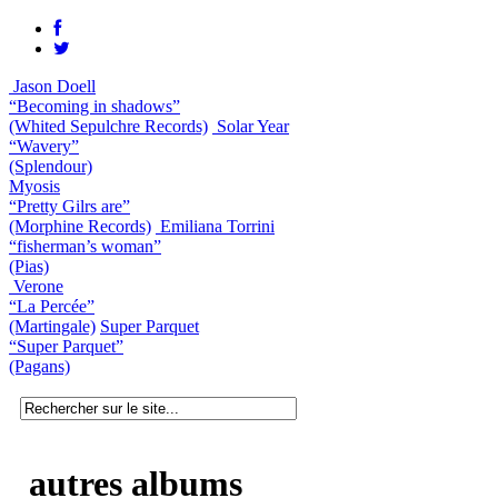
Jason Doell
“Becoming in shadows”
(Whited Sepulchre Records)
Solar Year
“Wavery”
(Splendour)
Myosis
“Pretty Gilrs are”
(Morphine Records)
Emiliana Torrini
“fisherman’s woman”
(Pias)
Verone
“La Percée”
(Martingale)
Super Parquet
“Super Parquet”
(Pagans)
autres albums