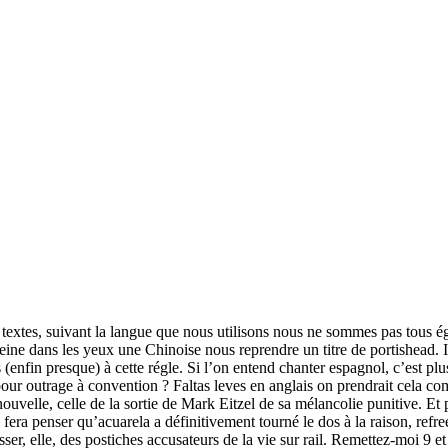
 textes, suivant la langue que nous utilisons nous ne sommes pas tous é
ine dans les yeux une Chinoise nous reprendre un titre de portishead. Il
enfin presque) à cette régle. Si l’on entend chanter espagnol, c’est plus 
 pour outrage à convention ? Faltas leves en anglais on prendrait cela 
ouvelle, celle de la sortie de Mark Eitzel de sa mélancolie punitive. Et p
era penser qu’acuarela a définitivement tourné le dos à la raison, refree p
ser, elle, des postiches accusateurs de la vie sur rail. Remettez-moi 9