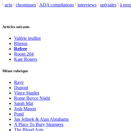
\
actu
\
chroniques
\
ADA compilations
\
interviews
\
spéciales
\
à pro
Articles suivants
Valérie leulliot
Rhesus
Refree
Room 204
Kate Rogers
Même rubrique
Raye
Dupont
Vince Staples
Rome Buyce Night
Sarah Maï
Josh Mason
Pond
Jan Jelinek & Alan Abrahams
A Place To Bury Strangers
The Blood Arm